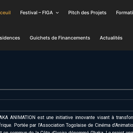
ceuil
Festival – FIGA
Pitch des Projets
Format
rcher
sidences
Guichets de Financements
Actualités
AKA ANIMATION est une initiative innovante visant à transfor
frique. Portée par l’Association Togolaise de Cinéma d’Animati
rt en commun de la Côte d’Ivoire dénommé Gbaka. Le projet engl