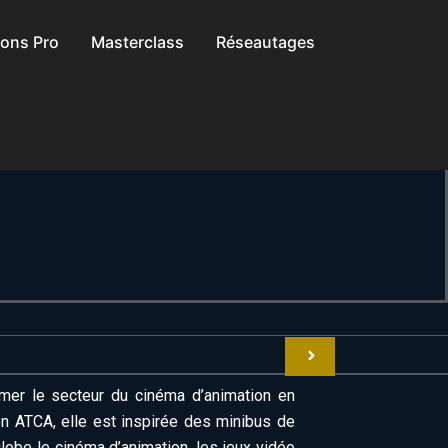
ions Pro
Masterclass
Réseautages
mer le secteur du cinéma d’animation en
on ATCA, elle est inspirée des minibus de
obe le cinéma d’animation, les jeux vidéo