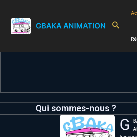
Aller
au
Ac
contenu
Reche
GBAKA ANIMATION
Ré
Qui sommes-nous ?
G
B
A
transpo